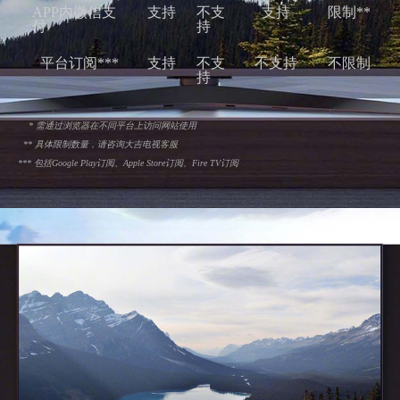
APP内微信支
支持
不支
支持
限制**
付
持
平台订阅***
支持
不支
不支持
不限制
持
* 需通过浏览器在不同平台上访问网站使用
** 具体限制数量，请咨询大吉电视客服
*** 包括Google Play订阅、Apple Store订阅、Fire TV订阅