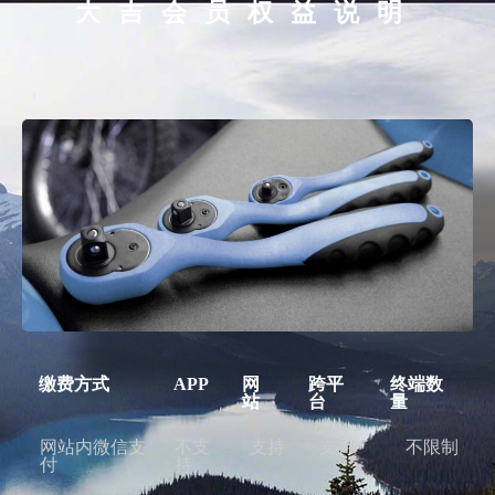
大吉会员权益说明
缴费方式
APP
网
跨平
终端数
站
台
量
网站内微信支
不支
支持
支持*
不限制
付
持